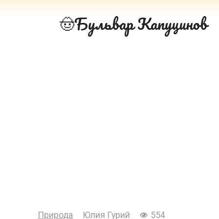
Перейти
Бульвар Капуцинов
к
контенту
Природа
Юлия Гурий
554