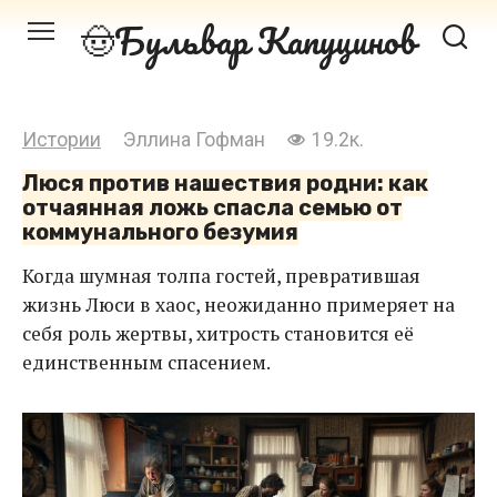
Перейти
Бульвар Капуцинов
к
контенту
Истории
Эллина Гофман
19.2к.
Люся против нашествия родни: как
отчаянная ложь спасла семью от
коммунального безумия
Когда шумная толпа гостей, превратившая
жизнь Люси в хаос, неожиданно примеряет на
себя роль жертвы, хитрость становится её
единственным спасением.