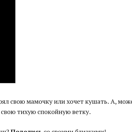
ял свою мамочку или хочет кушать. А, може
а свою тихую спокойную ветку.
лыш?
Поделись
со своими близкими!