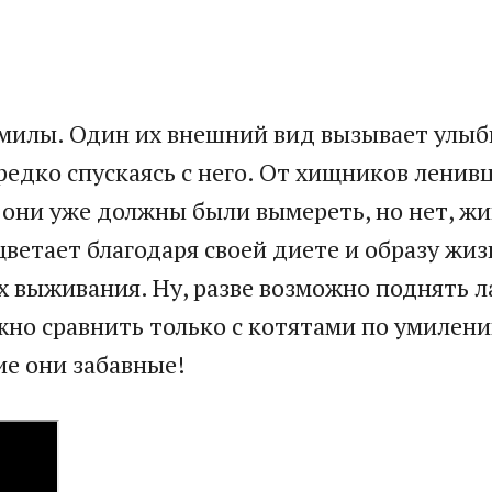
 милы. Один их внешний вид вызывает улыб
 редко спускаясь с него. От хищников лени
, они уже должны были вымереть, но нет, ж
ветает благодаря своей диете и образу жизн
х выживания. Ну, разве возможно поднять л
о сравнить только с котятами по умилению
ие они забавные!