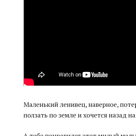
Маленький ленивец, наверное, потер
ползать по земле и хочется назад н
А тебе понравился этот милый ма