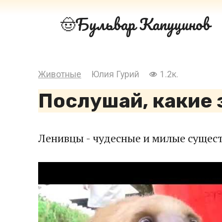
Перейти
Бульвар Капуцинов
к
контенту
Животные
Юлия Гурий
1.2к.
Послушай, какие 
Ленивцы - чудесные и милые сущест